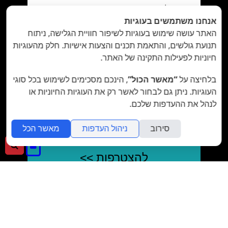
אנחנו משתמשים בעוגיות
האתר עושה שימוש בעוגיות לשיפור חוויית הגלישה, ניתוח
תנועת גולשים, והתאמת תכנים והצעות אישיות. חלק מהעוגיות
חיוניות לפעילות התקינה של האתר.
בלחיצה על
“מאשר הכול”
, הינכם מסכימים לשימוש בכל סוגי
העוגיות. ניתן גם לבחור לאשר רק את העוגיות החיוניות או
לנהל את ההעדפות שלכם.
מאשר/ת את
תנאי השימוש
והצטרפות למאגר
הלקוחות וקבלת הודעות מאתר זה בלבד (לא
סירוב
ניהול העדפות
מאשר הכל
ספאם)
כניסה
חיפ
לאתר
>>
בשליחת הטופס אתם מאשרים את
מדיניות הפרטיות
של האתר.