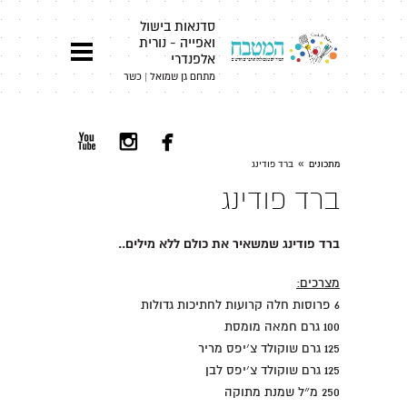
סדנאות בישול
ואפייה - נורית
אלפנדרי
מתחם גן שמואל | כשר



»
מתכונים
ברד פודינג
ברד פודינג
ברד פודינג שמשאיר את כולם ללא מילים..
מצרכים:
6 פרוסות חלה קרועות לחתיכות גדולות
100 גרם חמאה מומסת
125 גרם שוקולד צ׳יפס מריר
125 גרם שוקולד צ׳יפס לבן
250 מ״ל שמנת מתוקה