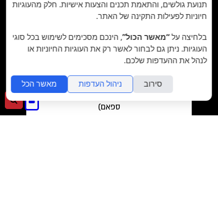
תנועת גולשים, והתאמת תכנים והצעות אישיות. חלק מהעוגיות
חיוניות לפעילות התקינה של האתר.
בלחיצה על
“מאשר הכול”
, הינכם מסכימים לשימוש בכל סוגי
העוגיות. ניתן גם לבחור לאשר רק את העוגיות החיוניות או
לנהל את ההעדפות שלכם.
סירוב
ניהול העדפות
מאשר הכל
מאשר/ת את
תנאי השימוש
והצטרפות למאגר
הלקוחות וקבלת הודעות מאתר זה בלבד (לא
כניסה
חיפ
ספאם)
לאתר
>>
בשליחת הטופס אתם מאשרים את
מדיניות הפרטיות
של האתר.