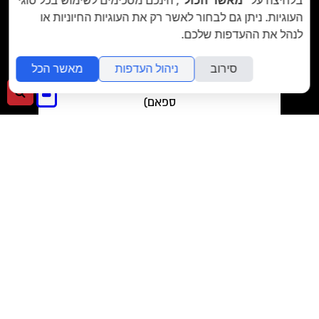
העוגיות. ניתן גם לבחור לאשר רק את העוגיות החיוניות או
לנהל את ההעדפות שלכם.
סירוב
ניהול העדפות
מאשר הכל
מאשר/ת את
תנאי השימוש
והצטרפות למאגר
הלקוחות וקבלת הודעות מאתר זה בלבד (לא
כניסה
חיפ
ספאם)
לאתר
>>
בשליחת הטופס אתם מאשרים את
מדיניות הפרטיות
של האתר.



המטבח תמיד יש טעם ללמוד דברים