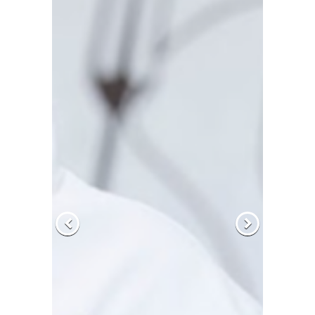
הקודם
הבא