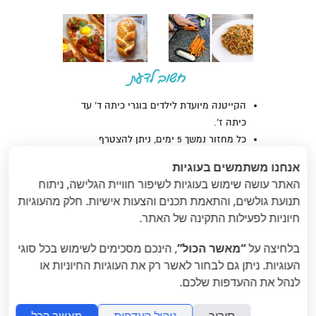
חשוב לדעת
הקייטנה מיועדת לילדים בוגרי כיתה ד' עד
כיתה ז'.
כל מחזור נמשך 5 ימים, ניתן להצטרף
להצטרף ל- 3 מחזורים ברצף.
אנחנו משתמשים בעוגיות
במהלך הקייטנה יתנסו הילדים בחוויית
האתר עושה שימוש בעוגיות לשיפור חוויית הגלישה, ניתוח
הבישול והאפייה, התנסות מעשית וחווייתית.
תנועת גולשים, והתאמת תכנים והצעות אישיות. חלק מהעוגיות
הקייטנה תתקיים במתחם גן שמואל,
חיוניות לפעילות התקינה של האתר.
בסטודיו כשר חלבי.
הסטודיו מקצועי, מאובזר במיטב כלי מטבח
בלחיצה על
“מאשר הכול”
, הינכם מסכימים לשימוש בכל סוגי
חדשניים, בו הילדים ירגישו ממש כמו שפים
העוגיות. ניתן גם לבחור לאשר רק את העוגיות החיוניות או
אמיתיים.
לנהל את ההעדפות שלכם.
בכל יום הילדים ילמדו ויתאמנו בנושא אחר
מעולם האפייה והבישול.